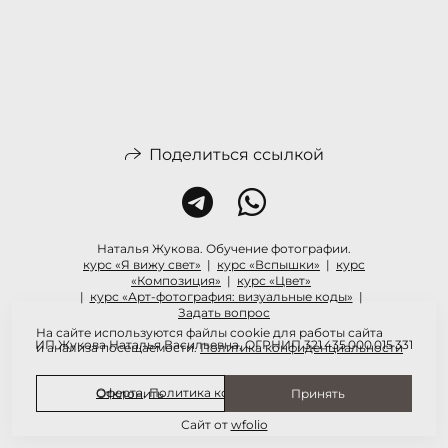
Поделиться ссылкой
Наталья Жукова. Обучение фотографии.
курс «Я вижу свет»
|
курс «Вспышки»
|
курс
«Композиция»
|
курс «Цвет»
|
курс «Арт-фотография: визуальные коды»
|
Задать вопрос
На сайте используются файлы cookie для работы сайта
ИП Жукова Наталья Васильевна, ОГРНИП 321 435 000 015 331
и анализа посещаемости.
Политика конфиденциальности
Оферта
,
Политика конфиденциальности
Отклонить
Принять
Сайт от
wfolio