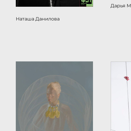
Дарья М
Наташа Данилова