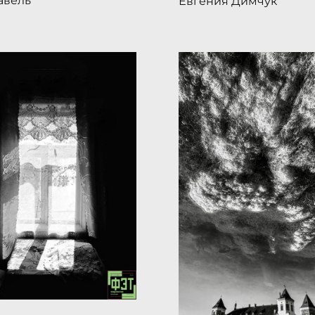
авель
Евгения Димчук