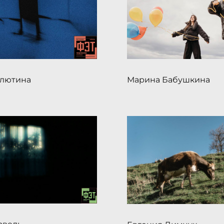
илютина
Марина Бабушкина