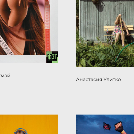
умай
Анастасия Улитко